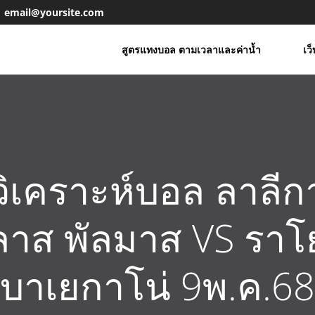
email@yoursite.com
สูตรแทงบอล ตามเวลาและค่าน้ำ
เว
วิเคราะห์บอล ลาลีก
ลาส พัลมาส VS ราโย
บาเยกาโน่ 9พ.ค.68