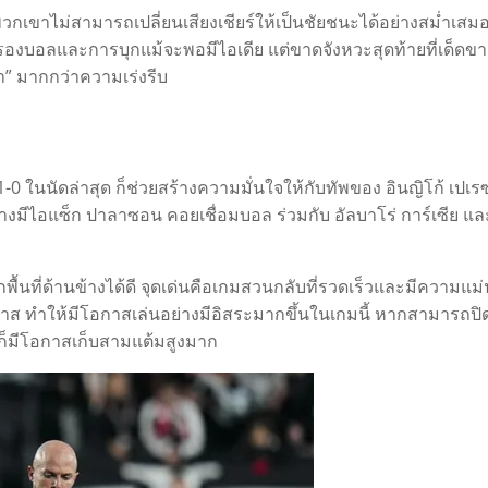
วกเขาไม่สามารถเปลี่ยนเสียงเชียร์ให้เป็นชัยชนะได้อย่างสม่ำเสม
ครองบอลและการบุกแม้จะพอมีไอเดีย แต่ขาดจังหวะสุดท้ายที่เด็ดขาด ส
ำ” มากกว่าความเร่งรีบ
0 ในนัดล่าสุด ก็ช่วยสร้างความมั่นใจให้กับทัพของ อินญิโก้ เปเรซ
กลางมีไอแซ็ก ปาลาซอน คอยเชื่อมบอล ร่วมกับ อัลบาโร่ การ์เซีย แ
ื้นที่ด้านข้างได้ดี จุดเด่นคือเกมสวนกลับที่รวดเร็วและมีความแม
ส ทำให้มีโอกาสเล่นอย่างมีอิสระมากขึ้นในเกมนี้ หากสามารถปิดพื
 ก็มีโอกาสเก็บสามแต้มสูงมาก