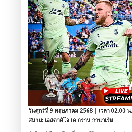
วันศุกร์ที่ 9 พฤษภาคม 2568 | เวลา 02:00 น
สนาม: เอสตาดิโอ เด กราน กานาเรีย