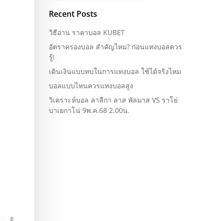
Recent Posts
วิธีอ่าน ราคาบอล KUBET
อัตราครองบอล สำคัญไหม? ก่อนแทงบอลควร
รู้!
เดินเงินแบบทบในการแทงบอล ใช้ได้จริงไหม
บอลแบบไหนควรแทงบอลสูง
วิเคราะห์บอล ลาลีกา ลาส พัลมาส VS ราโย่
บาเยกาโน่ 9พ.ค.68 2.00น.