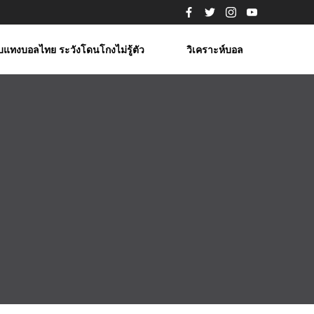
็บแทงบอลไทย ระวังโดนโกงไม่รู้ตัว
วิเคราะห์บอล