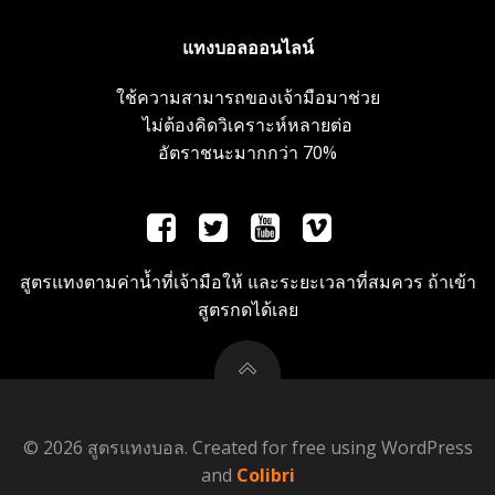
แทงบอลออนไลน์
ใช้ความสามารถของเจ้ามือมาช่วย
ไม่ต้องคิดวิเคราะห์หลายต่อ
อัตราชนะมากกว่า 70%
สูตรแทงตามค่าน้ำที่เจ้ามือให้ และระยะเวลาที่สมควร ถ้าเข้า
สูตรกดได้เลย
© 2026 สูตรแทงบอล. Created for free using WordPress
and
Colibri